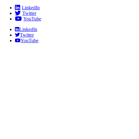
Skip
LinkedIn
to
Twitter
content
YouTube
LinkedIn
Twitter
YouTube